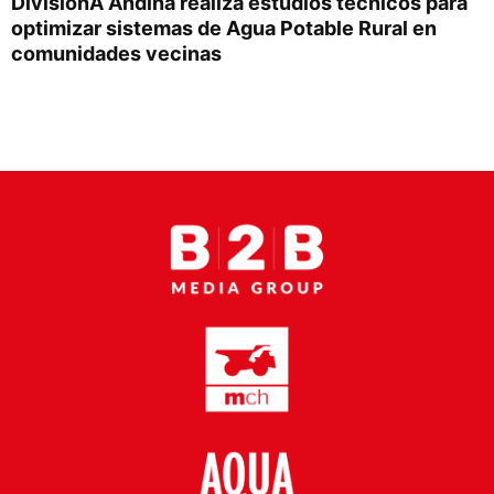
DivisiónÂ Andina realiza estudios técnicos para
Proveedores
optimizar sistemas de Agua Potable Rural en
comunidades vecinas
Canal Digital
Columnas de Opinión
Designaciones
Calendario de Eventos
Revistas Digital
Siguenos