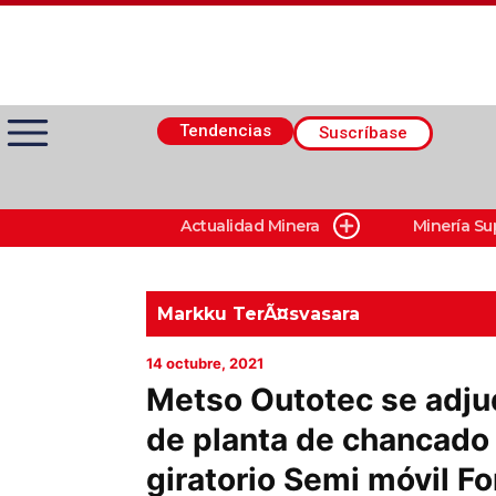
Tendencias
Suscríbase
Actualidad Minera
Minería Su
Actualidad Minera
Minería Superficie
Markku TerÃ¤svasara
14 octubre, 2021
Minerí­a Subterránea
Metso Outotec se adju
de planta de chancado
Proveedores
giratorio Semi móvil Fo
Canal Digital