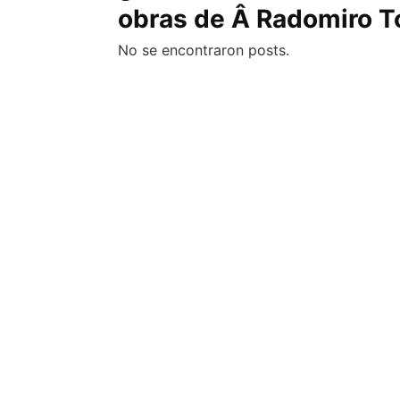
obras de Â Radomiro T
Columnas de Opinión
No se encontraron posts.
Designaciones
Calendario de Eventos
Revistas Digital
Siguenos