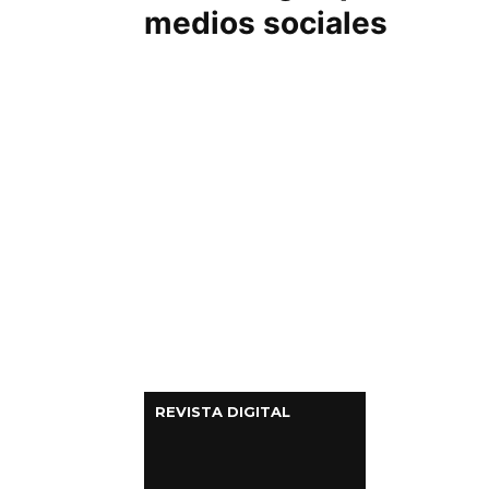
medios sociales
Columnas de Opinión
Designaciones
Calendario de Eventos
Revistas Digital
Siguenos
REVISTA DIGITAL