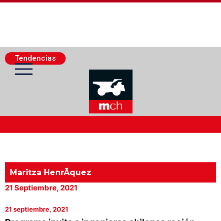
Tendencias
Actualidad Minera
Minería Superficie
Maritza HenrÃ­quez
21 Septiembre, 2021
Minerí­a Subterránea
21 septiembre, 2021