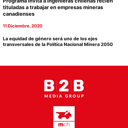
Programa invita a ingenieras chilenas recién
Proveedores
tituladas a trabajar en empresas mineras
canadienses
Canal Digital
11 Diciembre, 2020
Columnas de Opinión
La equidad de género será uno de los ejes
Designaciones
transversales de la Política Nacional Minera 2050
Calendario de Eventos
Revistas Digital
Siguenos