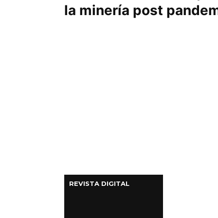
la minería post pande
Columnas de Opinión
Designaciones
Calendario de Eventos
Revistas Digital
Siguenos
REVISTA DIGITAL