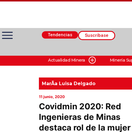
Tendencias
Suscríbase
Actualidad Minera
Minería Su
Actualidad Minera
Minería Superficie
MarÃ­a Luisa Delgado
11 junio, 2020
Minerí­a Subterránea
Covidmin 2020: Red
Ingenieras de Minas
Proveedores
destaca rol de la mujer
Canal Digital