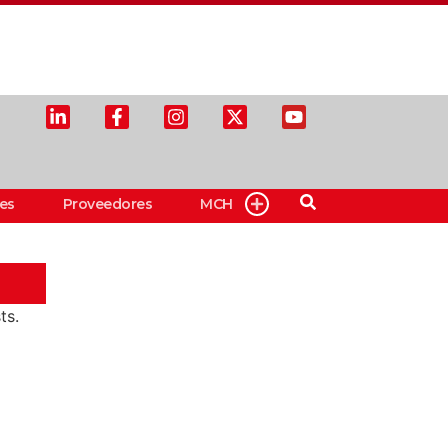
es
Proveedores
MCH
ts.