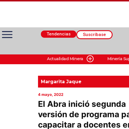
Tendencias
Suscríbase
Actualidad Minera
Minería Su
Actualidad Minera
Minería Superficie
Margarita Jaque
4 mayo, 2022
Minerí­a Subterránea
El Abra inició segunda
versión de programa p
Proveedores
capacitar a docentes e
Canal Digital