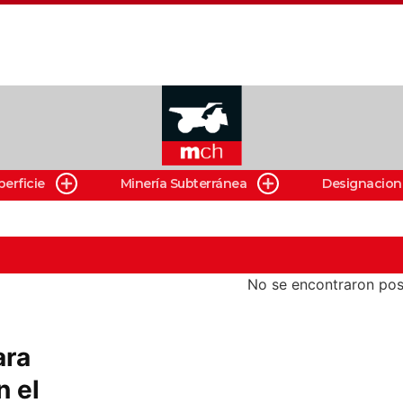
perficie
Minería Subterránea
Designacion
No se encontraron pos
ara
n el