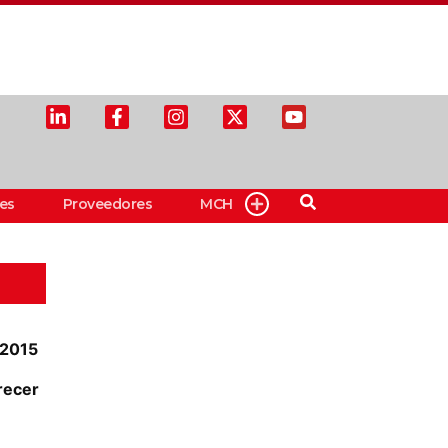
es
Proveedores
MCH
 2015
recer