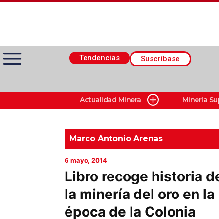
Tendencias
Suscríbase
Actualidad Minera
Minería Su
Actualidad Minera
Minería Superficie
Marco Antonio Arenas
6 mayo, 2014
Minerí­a Subterránea
Libro recoge historia d
la minería del oro en la
Proveedores
época de la Colonia
Canal Digital