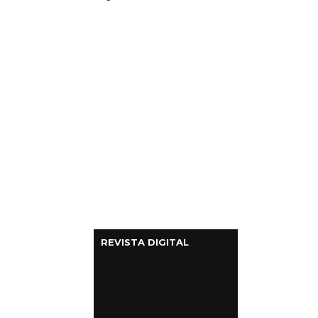
Columnas de Opinión
Designaciones
Calendario de Eventos
Revistas Digital
Siguenos
REVISTA DIGITAL