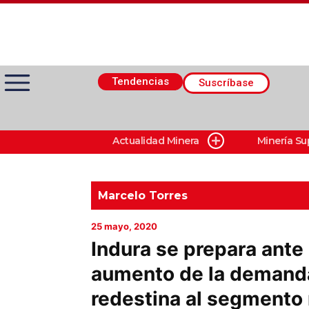
Tendencias
Suscríbase
Actualidad Minera
Minería Su
Actualidad Minera
Minería Superficie
Marcelo Torres
25 mayo, 2020
Minerí­a Subterránea
Indura se prepara ante
aumento de la demanda
Proveedores
redestina al segmento
Canal Digital