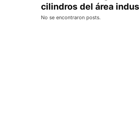
cilindros del área indus
Columnas de Opinión
No se encontraron posts.
Designaciones
Calendario de Eventos
Revistas Digital
Siguenos