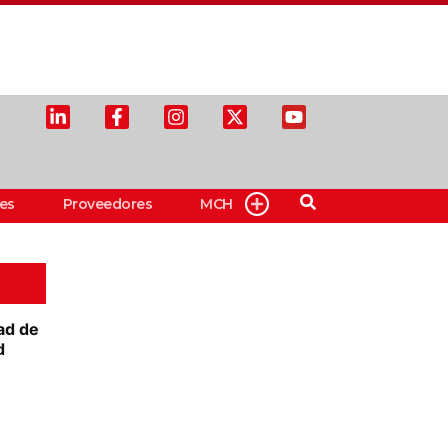
es
Proveedores
MCH
ad de
d