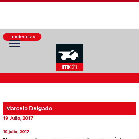
Tendencias
Actualidad Minera
Minería Superficie
Marcelo Delgado
19 Julio, 2017
Minerí­a Subterránea
19 julio, 2017