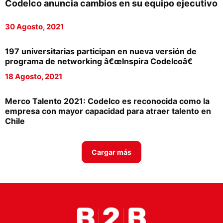
Codelco anuncia cambios en su equipo ejecutivo
Proveedores
30 Agosto, 2021
Canal Digital
Columnas de Opinión
197 universitarias participan en nueva versión de
programa de networking â€œInspira Codelcoâ€
Designaciones
18 Agosto, 2021
Calendario de Eventos
Merco Talento 2021: Codelco es reconocida como la
Revistas Digital
empresa con mayor capacidad para atraer talento en
Chile
Siguenos
Cargar más