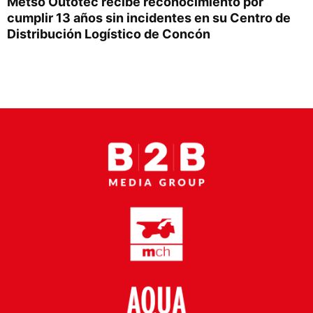
Metso Outotec recibe reconocimiento por
Proveedores
cumplir 13 años sin incidentes en su Centro de
Distribución Logístico de Concón
Canal Digital
Columnas de Opinión
Designaciones
Calendario de Eventos
Revistas Digital
Siguenos