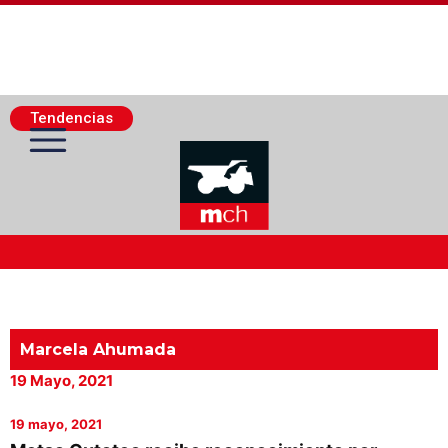
Tendencias
Actualidad Minera
Minería Superficie
Marcela Ahumada
19 Mayo, 2021
Minerí­a Subterránea
19 mayo, 2021