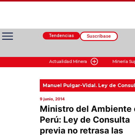
Tendencias
Suscríbase
Actualidad Minera
Minería Su
Actualidad Minera
Minería Superficie
Manuel Pulgar-Vidal. Ley de Consul
9 junio, 2014
Minerí­a Subterránea
Ministro del Ambiente
Perú: Ley de Consulta
Proveedores
previa no retrasa las
Canal Digital