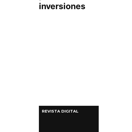
inversiones
Columnas de Opinión
Designaciones
Calendario de Eventos
Revistas Digital
Siguenos
REVISTA DIGITAL