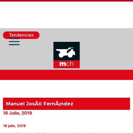
Tendencias
Actualidad Minera
Minería Superficie
Manuel JosÃ© FernÃ¡ndez
18 Julio, 2019
Minerí­a Subterránea
18 julio, 2019