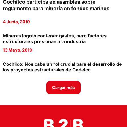
Cochilco participa en asamblea sobre
Proveedores
reglamento para minería en fondos marinos
Canal Digital
4 Junio, 2019
Columnas de Opinión
Mineras logran contener gastos, pero factores
Designaciones
estructurales presionan a la industria
13 Mayo, 2019
Calendario de Eventos
Revistas Digital
Cochilco: Nos cabe un rol crucial para el desarrollo de
los proyectos estructurales de Codelco
Siguenos
Cargar más