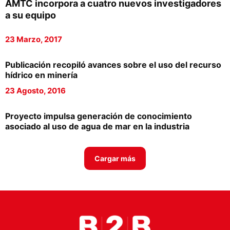
AMTC incorpora a cuatro nuevos investigadores
Proveedores
a su equipo
Canal Digital
23 Marzo, 2017
Columnas de Opinión
Publicación recopiló avances sobre el uso del recurso
Designaciones
hídrico en minería
23 Agosto, 2016
Calendario de Eventos
Revistas Digital
Proyecto impulsa generación de conocimiento
asociado al uso de agua de mar en la industria
Siguenos
Cargar más