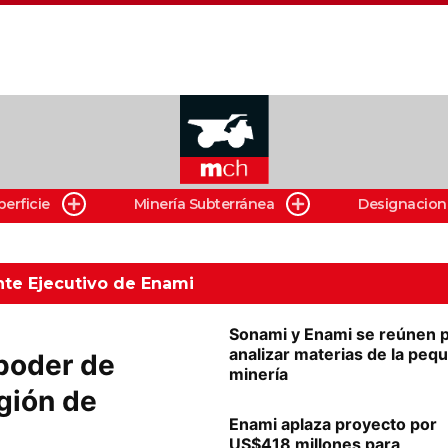
perficie
Minería Subterránea
Designacion
te Ejecutivo de Enami
Sonami y Enami se reúnen 
analizar materias de la peq
poder de
minería
gión de
Enami aplaza proyecto por
US$418 millones para