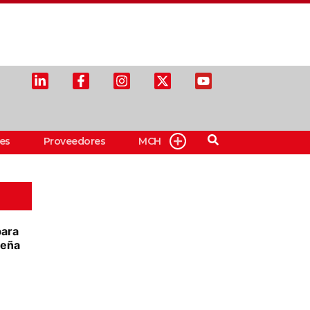
es
Proveedores
MCH
para
ueña