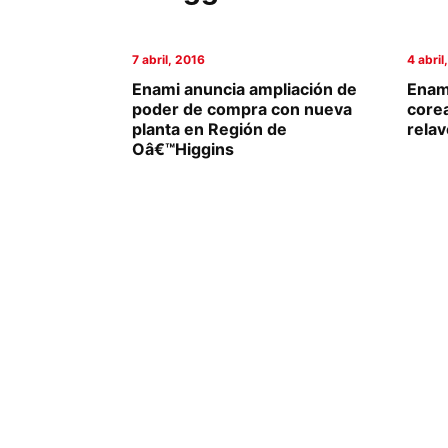
Columnas de Opinión
7 abril, 2016
4 abril
Designaciones
Enami anuncia ampliación de
Enam
poder de compra con nueva
corea
Calendario de Eventos
planta en Región de
rela
Oâ€™Higgins
Revistas Digital
Siguenos