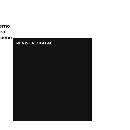
ierno
era
 dueño
REVISTA DIGITAL