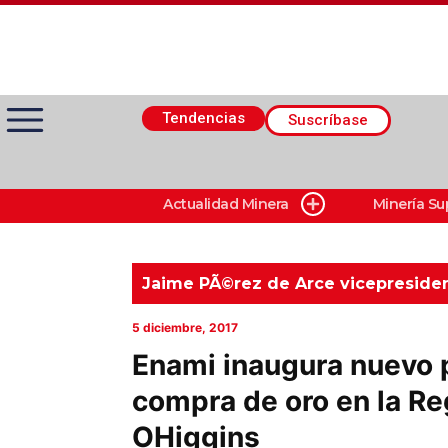
Tendencias
Suscríbase
Actualidad Minera
Minería Su
Actualidad Minera
Minería Superficie
Jaime PÃ©rez de Arce vicepresiden
5 diciembre, 2017
Minerí­a Subterránea
Enami inaugura nuevo 
compra de oro en la Re
Proveedores
OHiggins
Canal Digital