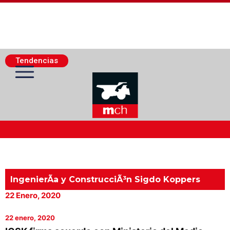
Tendencias
Actualidad Minera
Minería Superficie
IngenierÃ­a y ConstrucciÃ³n Sigdo Koppers
22 Enero, 2020
Minerí­a Subterránea
22 enero, 2020