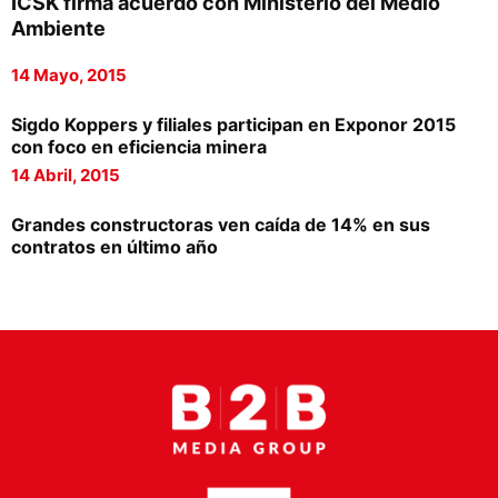
ICSK firma acuerdo con Ministerio del Medio
Proveedores
Ambiente
Canal Digital
14 Mayo, 2015
Columnas de Opinión
Sigdo Koppers y filiales participan en Exponor 2015
con foco en eficiencia minera
Designaciones
14 Abril, 2015
Calendario de Eventos
Grandes constructoras ven caída de 14% en sus
Revistas Digital
contratos en último año
Siguenos