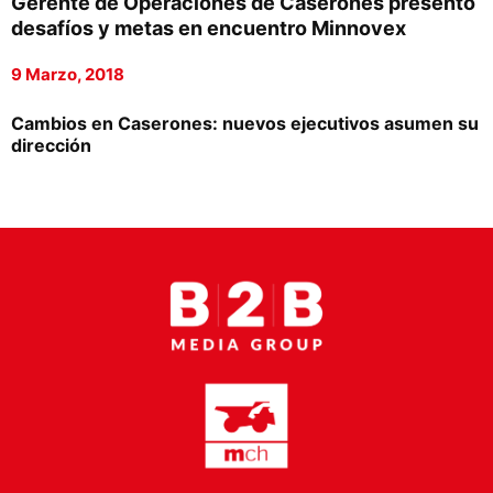
Gerente de Operaciones de Caserones presentó
Proveedores
desafíos y metas en encuentro Minnovex
Canal Digital
9 Marzo, 2018
Columnas de Opinión
Cambios en Caserones: nuevos ejecutivos asumen su
dirección
Designaciones
Calendario de Eventos
Revistas Digital
Siguenos