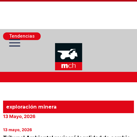
Tendencias
Actualidad Minera
Minería Superficie
exploración minera
13 Mayo, 2026
Minerí­a Subterránea
13 mayo, 2026