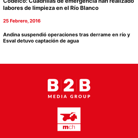
Codelco: Cuadrillas de emergencia han realizado
Proveedores
labores de limpieza en el Río Blanco
Canal Digital
25 Febrero, 2016
Columnas de Opinión
Andina suspendió operaciones tras derrame en río y
Esval detuvo captación de agua
Designaciones
Calendario de Eventos
Revistas Digital
Siguenos