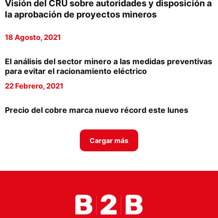
Visión del CRU sobre autoridades y disposición a
Proveedores
la aprobación de proyectos mineros
Canal Digital
18 Agosto, 2021
Columnas de Opinión
El análisis del sector minero a las medidas preventivas
Designaciones
para evitar el racionamiento eléctrico
22 Febrero, 2021
Calendario de Eventos
Revistas Digital
Precio del cobre marca nuevo récord este lunes
Siguenos
Cargar más