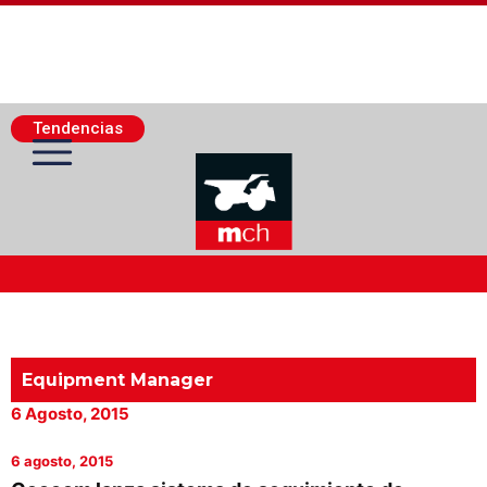
Tendencias
Actualidad Minera
Minería Superficie
Equipment Manager
6 Agosto, 2015
Minerí­a Subterránea
6 agosto, 2015