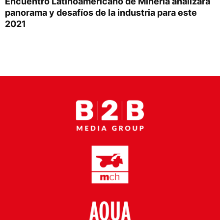
Encuentro Latinoamericano de Minería analizará
Proveedores
panorama y desafíos de la industria para este
2021
Canal Digital
Columnas de Opinión
Designaciones
Calendario de Eventos
Revistas Digital
Siguenos