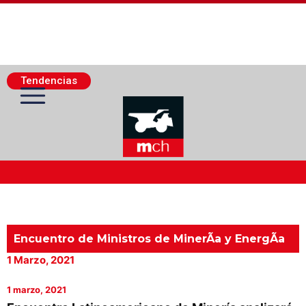
Tendencias
Actualidad Minera
Minería Superficie
Encuentro de Ministros de MinerÃ­a y EnergÃ­a
1 Marzo, 2021
Minerí­a Subterránea
1 marzo, 2021