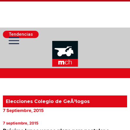
Tendencias
Actualidad Minera
Minería Superficie
Elecciones Colegio de GeÃ³logos
7 Septiembre, 2015
Minerí­a Subterránea
7 septiembre, 2015