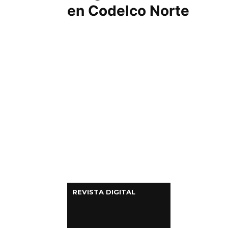
en Codelco Norte
Columnas de Opinión
Designaciones
Calendario de Eventos
Revistas Digital
Siguenos
REVISTA DIGITAL