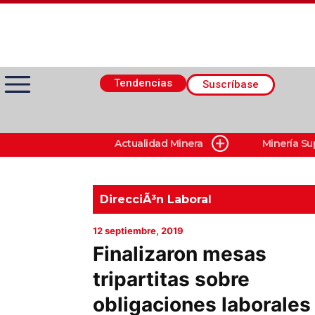
Tendencias
Suscríbase
Actualidad Minera
Minería Su
Actualidad Minera
Minería Superficie
DirecciÃ³n Laboral
12 septiembre, 2019
Minerí­a Subterránea
Finalizaron mesas
tripartitas sobre
Proveedores
obligaciones laborales
Canal Digital