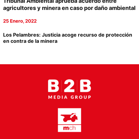
Tribunal Ambiental aprueba acuerdo entre
Proveedores
agricultores y minera en caso por daño ambiental
Canal Digital
25 Enero, 2022
Columnas de Opinión
Los Pelambres: Justicia acoge recurso de protección
en contra de la minera
Designaciones
Calendario de Eventos
Revistas Digital
Siguenos