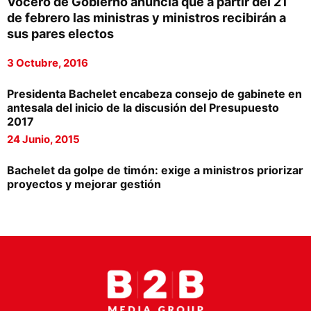
Vocero de Gobierno anuncia que a partir del 21
Proveedores
de febrero las ministras y ministros recibirán a
sus pares electos
Canal Digital
3 Octubre, 2016
Columnas de Opinión
Presidenta Bachelet encabeza consejo de gabinete en
Designaciones
antesala del inicio de la discusión del Presupuesto
2017
Calendario de Eventos
24 Junio, 2015
Revistas Digital
Bachelet da golpe de timón: exige a ministros priorizar
Siguenos
proyectos y mejorar gestión