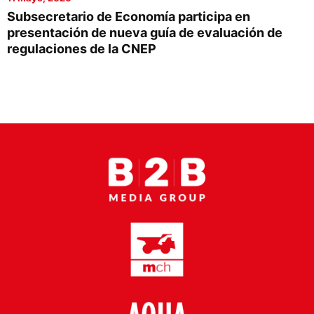
Proveedores
Subsecretario de Economía participa en
presentación de nueva guía de evaluación de
Canal Digital
regulaciones de la CNEP
Columnas de Opinión
Designaciones
Calendario de Eventos
Revistas Digital
Siguenos