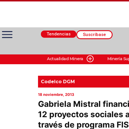
Tendencias
Suscríbase
Actualidad Minera
Minería Su
Actualidad Minera
Minería Superficie
Codelco DGM
18 noviembre, 2013
Minerí­a Subterránea
Gabriela Mistral financ
12 proyectos sociales 
Proveedores
través de programa FIS
Canal Digital