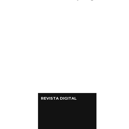
Columnas de Opinión
Designaciones
Calendario de Eventos
Revistas Digital
Siguenos
REVISTA DIGITAL