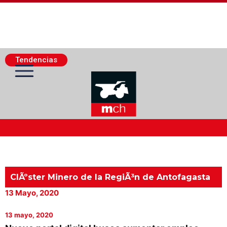
Tendencias
Actualidad Minera
Minería Superficie
ClÃºster Minero de la RegiÃ³n de Antofagasta
13 Mayo, 2020
Minerí­a Subterránea
13 mayo, 2020