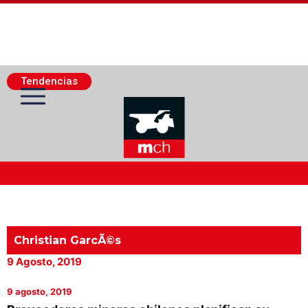
Tendencias
Actualidad Minera
Minería Superficie
Christian GarcÃ©s
9 Agosto, 2019
Minerí­a Subterránea
9 agosto, 2019