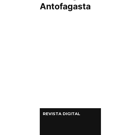
Antofagasta
Columnas de Opinión
Designaciones
Calendario de Eventos
Revistas Digital
Siguenos
REVISTA DIGITAL