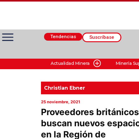
Tendencias
Suscríbase
Actualidad Minera
Minería Su
Actualidad Minera
Minería Superficie
Christian Ebner
25 noviembre, 2021
Minerí­a Subterránea
Proveedores británicos
buscan nuevos espaci
Proveedores
en la Región de
Canal Digital