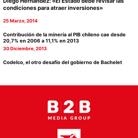
Diego Hernández: «El Estado debe revisar las
Proveedores
condiciones para atraer inversiones»
Canal Digital
25 Marzo, 2014
Columnas de Opinión
Contribución de la minería al PIB chileno cae desde
20,7% en 2006 a 11,1% en 2013
Designaciones
30 Diciembre, 2013
Calendario de Eventos
Codelco, el otro desafío del gobierno de Bachelet
Revistas Digital
Siguenos