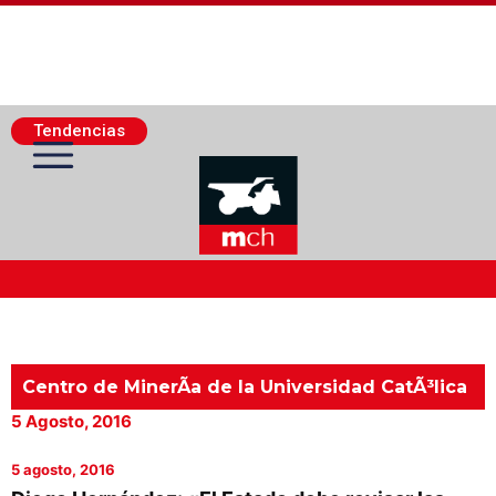
Tendencias
Actualidad Minera
Minería Superficie
Centro de MinerÃ­a de la Universidad CatÃ³lica
5 Agosto, 2016
Minerí­a Subterránea
5 agosto, 2016