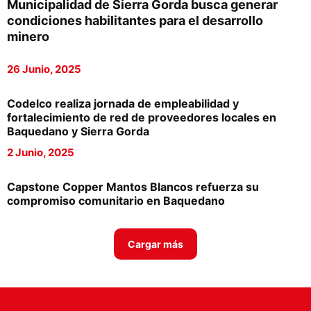
Municipalidad de Sierra Gorda busca generar
Proveedores
condiciones habilitantes para el desarrollo
minero
Canal Digital
26 Junio, 2025
Columnas de Opinión
Designaciones
Codelco realiza jornada de empleabilidad y
fortalecimiento de red de proveedores locales en
Calendario de Eventos
Baquedano y Sierra Gorda
2 Junio, 2025
Revistas Digital
Siguenos
Capstone Copper Mantos Blancos refuerza su
compromiso comunitario en Baquedano
Cargar más