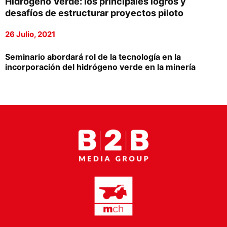
Hidrógeno Verde: los principales logros y
Proveedores
desafíos de estructurar proyectos piloto
Canal Digital
26 Julio, 2021
Columnas de Opinión
Seminario abordará rol de la tecnología en la
incorporación del hidrógeno verde en la minería
Designaciones
Calendario de Eventos
Revistas Digital
Siguenos