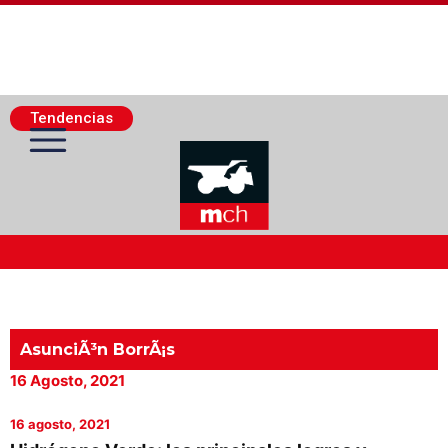
Tendencias
Actualidad Minera
Minería Superficie
AsunciÃ³n BorrÃ¡s
16 Agosto, 2021
Minerí­a Subterránea
16 agosto, 2021