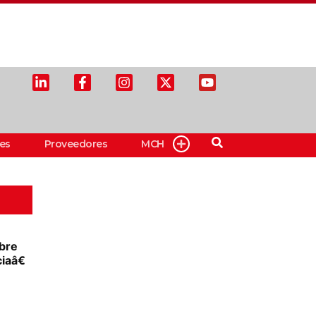
es
Proveedores
MCH
obre
iaâ€