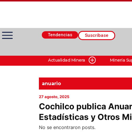
Tendencias
Suscríbase
Actualidad Minera
Minería Su
Actualidad Minera
Minería Superficie
anuario
27 agosto, 2025
Minerí­a Subterránea
Cochilco publica Anuar
Estadísticas y Otros M
Proveedores
No se encontraron posts.
Canal Digital