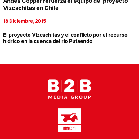
Andes Copper refuerza el equipo del proyecto
Proveedores
Vizcachitas en Chile
Canal Digital
18 Diciembre, 2015
Columnas de Opinión
El proyecto Vizcachitas y el conflicto por el recurso
hídrico en la cuenca del río Putaendo
Designaciones
Calendario de Eventos
Revistas Digital
Siguenos