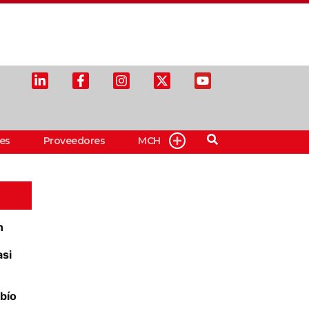
es
Proveedores
MCH
n
asi
bío