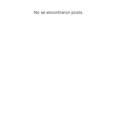
Columnas de Opinión
No se encontraron posts.
Designaciones
Calendario de Eventos
Revistas Digital
Siguenos