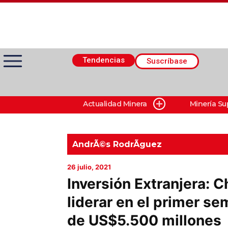
Tendencias
Suscríbase
Actualidad Minera
Minería Su
Actualidad Minera
Minería Superficie
AndrÃ©s RodrÃ­guez
26 julio, 2021
Minerí­a Subterránea
Inversión Extranjera: C
liderar en el primer s
Proveedores
de US$5.500 millones
Canal Digital