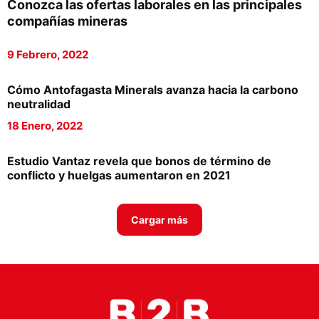
Conozca las ofertas laborales en las principales
Proveedores
compañías mineras
Canal Digital
9 Febrero, 2022
Columnas de Opinión
Cómo Antofagasta Minerals avanza hacia la carbono
Designaciones
neutralidad
18 Enero, 2022
Calendario de Eventos
Revistas Digital
Estudio Vantaz revela que bonos de término de
conflicto y huelgas aumentaron en 2021
Siguenos
Cargar más