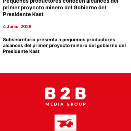
Pequeños productores conocen alcances del
Proveedores
primer proyecto minero del Gobierno del
Presidente Kast
Canal Digital
4 Junio, 2026
Columnas de Opinión
Subsecretario presenta a pequeños productores
Designaciones
alcances del primer proyecto minero del gobierno del
Presidente Kast
Calendario de Eventos
Revistas Digital
Siguenos