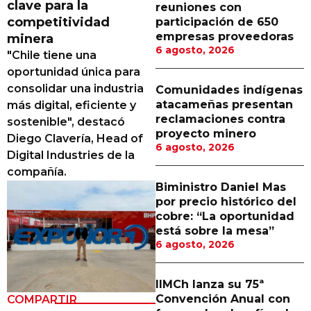
clave para la
reuniones con
Proveedores
competitividad
participación de 650
empresas proveedoras
minera
Canal Digital
6 agosto, 2026
"Chile tiene una
Columnas de Opinión
oportunidad única para
consolidar una industria
Comunidades indígenas
Designaciones
atacameñas presentan
más digital, eficiente y
reclamaciones contra
sostenible", destacó
Calendario de Eventos
proyecto minero
Diego Clavería, Head of
6 agosto, 2026
Revistas Digital
Digital Industries de la
compañía.
Siguenos
Biministro Daniel Mas
por precio histórico del
cobre: “La oportunidad
está sobre la mesa”
6 agosto, 2026
IIMCh lanza su 75ª
Convención Anual con
COMPARTIR