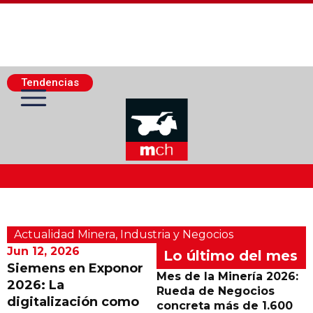
Tendencias
Actualidad Minera
Actualidad Minera
,
Industria y Negocios
Minería Superficie
Jun 12, 2026
Lo último del mes
Siemens en Exponor
Mes de la Minería 2026:
2026: La
Minerí­a Subterránea
Rueda de Negocios
digitalización como
concreta más de 1.600