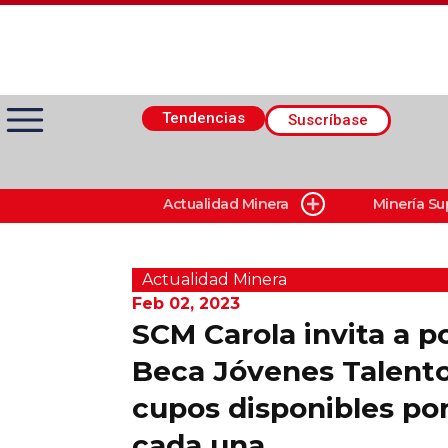
Tendencias
Suscríbase
Actualidad Minera
Minería Su
Actualidad Minera
Minería Superficie
Actualidad Minera
Feb 02, 2023
SCM Carola invita a po
Minerí­a Subterránea
Beca Jóvenes Talento
cupos disponibles po
Proveedores
cada una
Canal Digital