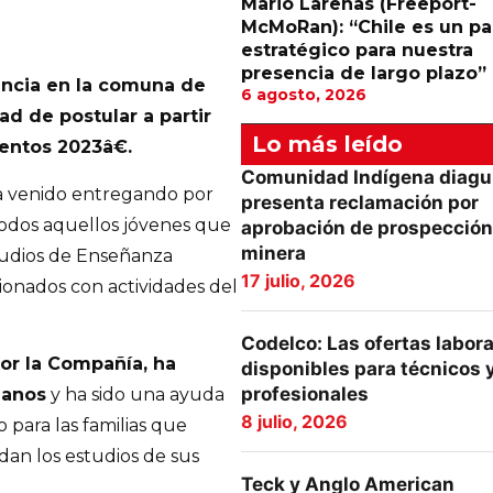
Mario Larenas (Freeport-
McMoRan): “Chile es un pa
estratégico para nuestra
presencia de largo plazo”
encia en la comuna de
6 agosto, 2026
ad de postular a partir
Lo más leído
ntos 2023â€.
Comunidad Indígena diagu
ha venido entregando por
presenta reclamación por
todos aquellos jóvenes que
aprobación de prospección
minera
tudios de Enseñanza
17 julio, 2026
cionados con actividades del
Codelco: Las ofertas labor
or la Compañía, ha
disponibles para técnicos 
profesionales
lanos
y ha sido una ayuda
8 julio, 2026
ara las familias que
an los estudios de sus
Teck y Anglo American