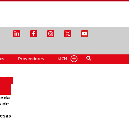
es
Proveedores
MCH
ueda
s de
resas