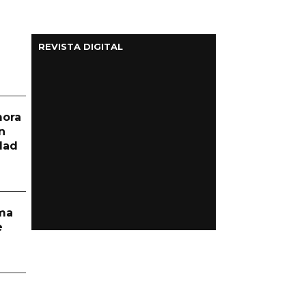
REVISTA DIGITAL
mora
n
dad
rma
e