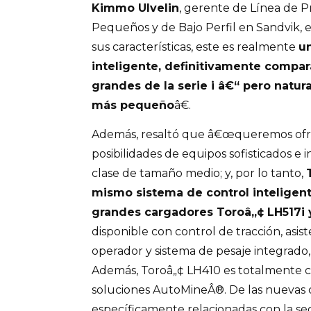
Kimmo Ulvelin
, gerente de Línea de 
Pequeños y de Bajo Perfil en Sandvik,
sus características, este es realmente
u
inteligente, definitivamente compar
grandes de la serie i â€“ pero natu
más pequeño
â€.
Además, resaltó que â€œqueremos ofre
posibilidades de equipos sofisticados e 
clase de tamaño medio; y, por lo tanto,
mismo sistema de control inteligen
grandes cargadores Toroâ„¢ LH517i 
disponible con control de tracción, asis
operador y sistema de pesaje integrado
Además, Toroâ„¢ LH410 es totalmente c
soluciones AutoMineÂ®. De las nuevas c
específicamente relacionadas con la s