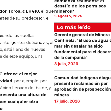
comienza realmente el
desafío de los permisos
or Toroâ„¢ LH410,
el que
mineros?
5 agosto, 2026
artes de su predecesor, el
Lo más leído
Gerente general de Minera
iendo las huellas
Centinela: “El uso de agua 
 inteligentes de Sandvik, el
mar sin desalar ha sido
, está lleno de nuevas
fundamental para el desarr
ace de este equipo, una
de la compañía”
3 julio, 2026
10
ofrece el mejor
Comunidad Indígena diagu
ividad
, por ejemplo, por
presenta reclamación por
ápido llenado del balde, y
aprobación de prospección
 presenta una altura de
minera
17 julio, 2026
con cualquier otro
ño
.