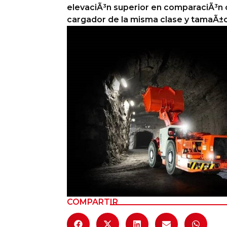
elevaciÃ³n superior en comparaciÃ³n 
Columnas de Opinión
cargador de la misma clase y tamaÃ±o
Designaciones
Calendario de Eventos
Revistas Digital
Siguenos
COMPARTIR