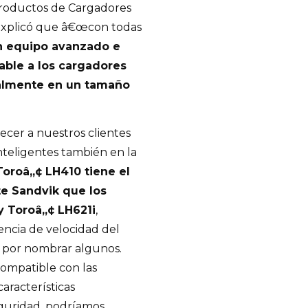
Productos de Cargadores
 explicó que â€œcon todas
n equipo avanzado e
able a los cargadores
ralmente en un tamaño
cer a nuestros clientes
inteligentes también en la
Toroâ„¢ LH410 tiene el
te Sandvik que los
y Toroâ„¢ LH621i
,
tencia de velocidad del
, por nombrar algunos.
ompatible con las
aracterísticas
eguridad, podríamos