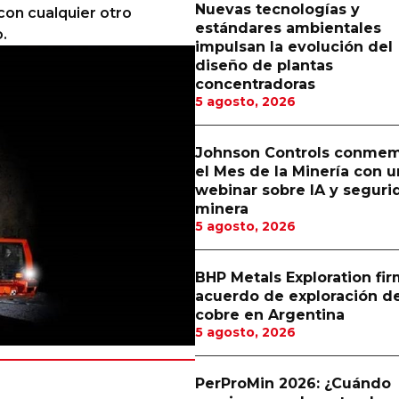
Nuevas tecnologías y
con cualquier otro
estándares ambientales
.
impulsan la evolución del
diseño de plantas
concentradoras
5 agosto, 2026
Johnson Controls conme
el Mes de la Minería con u
webinar sobre IA y seguri
minera
5 agosto, 2026
BHP Metals Exploration fi
acuerdo de exploración d
cobre en Argentina
5 agosto, 2026
PerProMin 2026: ¿Cuándo