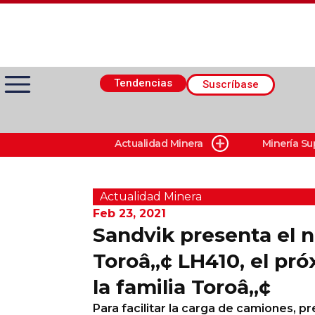
Tendencias
Suscríbase
Actualidad Minera
Minería Su
Actualidad Minera
Minería Superficie
Actualidad Minera
Feb 23, 2021
Sandvik presenta el 
Minerí­a Subterránea
Toroâ„¢ LH410, el pr
la familia Toroâ„¢
Proveedores
Para facilitar la carga de camiones, p
Canal Digital