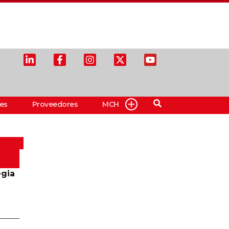
es
Proveedores
MCH
egia