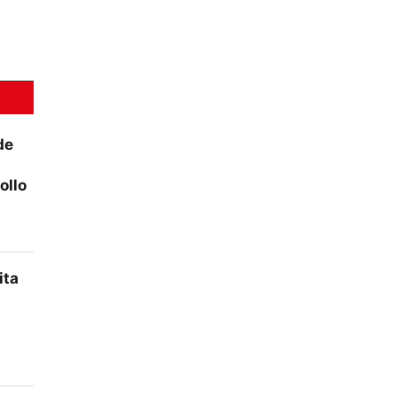
de
ollo
ita