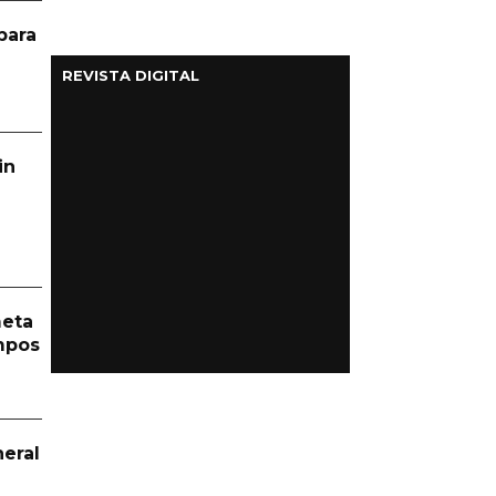
para
REVISTA DIGITAL
in
meta
mpos
eral