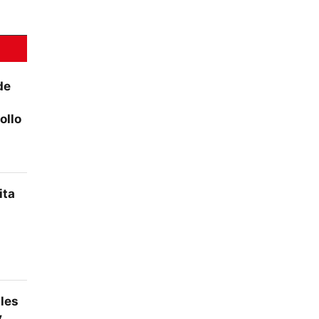
de
ollo
ita
ales
y