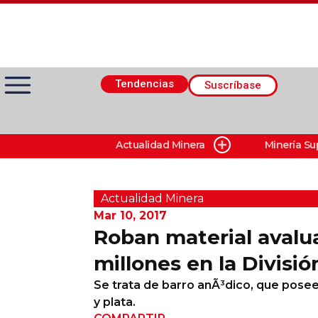
Tendencias
Suscríbase
Actualidad Minera
Minería Su
Actualidad Minera
Minería Superficie
Actualidad Minera
Mar 10, 2017
Roban material avalu
Minerí­a Subterránea
millones en la Divisió
Se trata de barro anÃ³dico, que posee
Proveedores
y plata.
Canal Digital