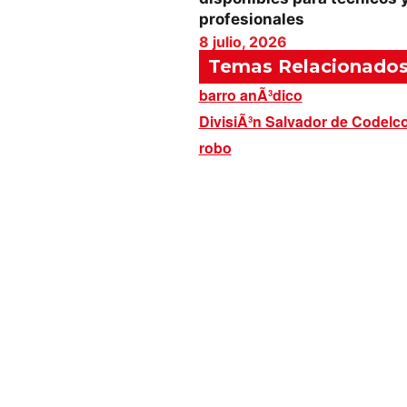
profesionales
8 julio, 2026
Temas Relacionado
barro anÃ³dico
DivisiÃ³n Salvador de Codelc
robo