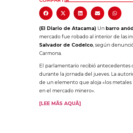
COMPARTIR
Columnas de Opinión
Designaciones
(El Diario de Atacama)
Un
barro anó
Calendario de Eventos
mercado fue robado al interior de las in
Salvador de Codelco
, según denunció
Revistas Digital
Carmona.
Siguenos
El parlamentario recibió antecedentes d
durante la jornada del jueves. La autor
de un elemento que aloja «los metales p
en el mercado minero».
[LEE MÃS AQUÃ]