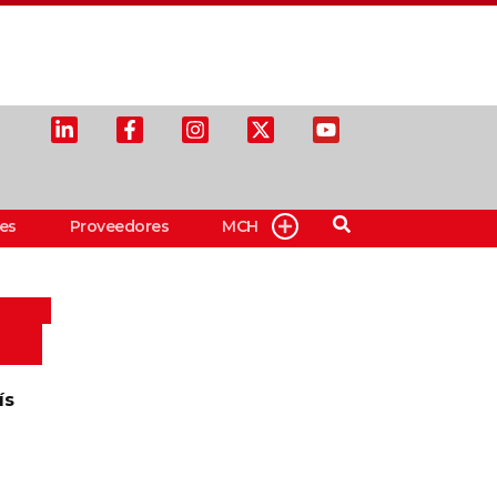
es
Proveedores
MCH
ís