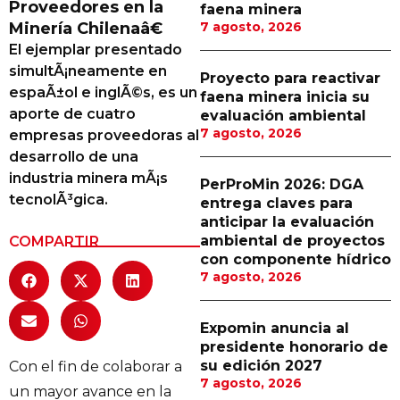
Proveedores en la
faena minera
Proveedores
Minería Chilenaâ€
7 agosto, 2026
El ejemplar presentado
Canal Digital
simultÃ¡neamente en
Proyecto para reactivar
Columnas de Opinión
espaÃ±ol e inglÃ©s, es un
faena minera inicia su
aporte de cuatro
evaluación ambiental
Designaciones
7 agosto, 2026
empresas proveedoras al
desarrollo de una
Calendario de Eventos
industria minera mÃ¡s
PerProMin 2026: DGA
Revistas Digital
tecnolÃ³gica.
entrega claves para
anticipar la evaluación
Siguenos
ambiental de proyectos
COMPARTIR
con componente hídrico
7 agosto, 2026
Expomin anuncia al
presidente honorario de
su edición 2027
Con el fin de colaborar a
7 agosto, 2026
un mayor avance en la