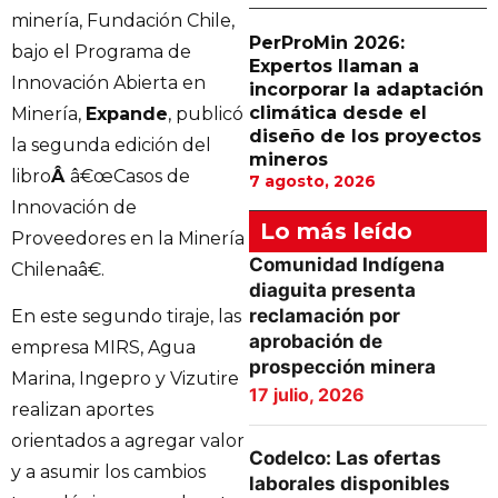
minería, Fundación Chile,
PerProMin 2026:
bajo el Programa de
Expertos llaman a
Innovación Abierta en
incorporar la adaptación
climática desde el
Minería,
Expande
, publicó
diseño de los proyectos
la segunda edición del
mineros
libro
Â
â€œCasos de
7 agosto, 2026
Innovación de
Lo más leído
Proveedores en la Minería
Comunidad Indígena
Chilenaâ€.
diaguita presenta
reclamación por
En este segundo tiraje, las
aprobación de
empresa MIRS, Agua
prospección minera
Marina, Ingepro y Vizutire
17 julio, 2026
realizan aportes
orientados a agregar valor
Codelco: Las ofertas
y a asumir los cambios
laborales disponibles