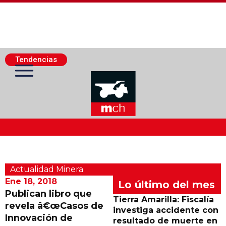
Tendencias
Actualidad Minera
Actualidad Minera
Minería Superficie
Ene 18, 2018
Lo último del mes
Publican libro que
Tierra Amarilla: Fiscalía
revela â€œCasos de
Minerí­a Subterránea
investiga accidente con
Innovación de
resultado de muerte en