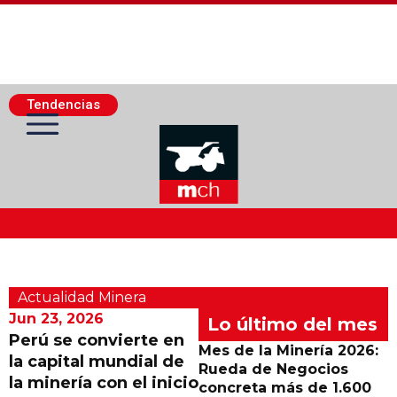
Tendencias
Actualidad Minera
Actualidad Minera
Minería Superficie
Jun 23, 2026
Lo último del mes
Perú se convierte en
Mes de la Minería 2026:
la capital mundial de
Minerí­a Subterránea
Rueda de Negocios
la minería con el inicio
concreta más de 1.600