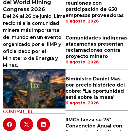
del World Mining
reuniones con
Proveedores
Congress 2026
participación de 650
empresas proveedoras
Del 24 al 26 de junio, Lima
Canal Digital
6 agosto, 2026
recibirá a la comunidad
Columnas de Opinión
minera más importante
del mundo en un evento
Comunidades indígenas
Designaciones
atacameñas presentan
organizado por el IIMP y
reclamaciones contra
oficializado por el
Calendario de Eventos
proyecto minero
Ministerio de Energía y
6 agosto, 2026
Revistas Digital
Minas.
Siguenos
Biministro Daniel Mas
por precio histórico del
cobre: “La oportunidad
está sobre la mesa”
6 agosto, 2026
COMPARTIR
IIMCh lanza su 75ª
Convención Anual con