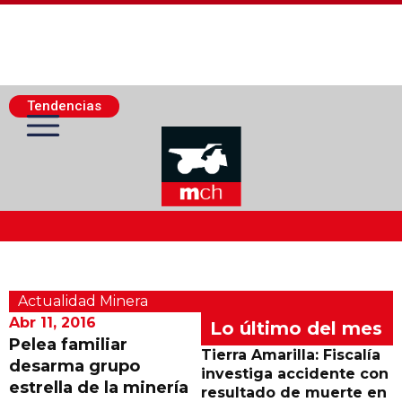
Tendencias
Actualidad Minera
Actualidad Minera
Minería Superficie
Abr 11, 2016
Lo último del mes
Pelea familiar
Tierra Amarilla: Fiscalía
desarma grupo
Minerí­a Subterránea
investiga accidente con
estrella de la minería
resultado de muerte en