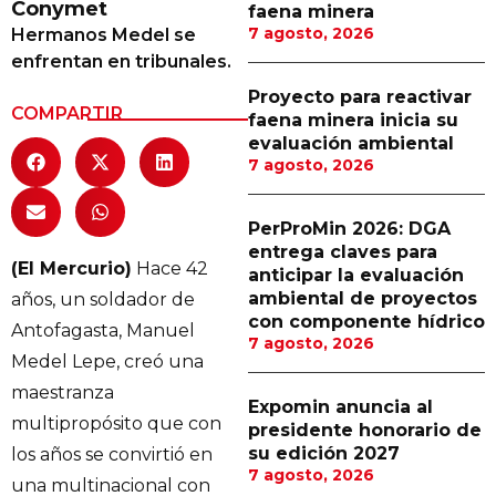
Conymet
faena minera
Proveedores
7 agosto, 2026
Hermanos Medel se
enfrentan en tribunales.
Canal Digital
Proyecto para reactivar
Columnas de Opinión
COMPARTIR
faena minera inicia su
evaluación ambiental
Designaciones
7 agosto, 2026
Calendario de Eventos
PerProMin 2026: DGA
Revistas Digital
entrega claves para
(El Mercurio)
Hace 42
anticipar la evaluación
Siguenos
ambiental de proyectos
años, un soldador de
con componente hídrico
Antofagasta, Manuel
7 agosto, 2026
Medel Lepe, creó una
maestranza
Expomin anuncia al
multipropósito que con
presidente honorario de
su edición 2027
los años se convirtió en
7 agosto, 2026
una multinacional con