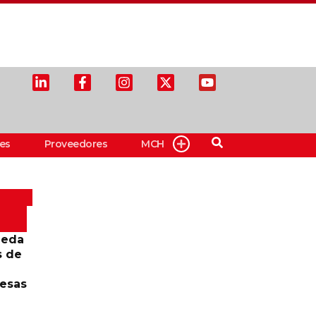
es
Proveedores
MCH
ueda
s de
resas