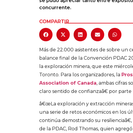
se pudo apreciar tanto entre exposito
concurrente.
Columnas de Opinión
COMPARTIR
Designaciones
Calendario de Eventos
Revistas Digital
Más de 22.000 asistentes de sobre un c
balance final de la Convención PDAC 20
Siguenos
la exploración minera, que este miércol
Toronto. Para los organizadores, la
Pros
Association of Canada
, ambas cifras
claro sentido de confianzaâ€ por parte d
â€œLa exploración y extracción minera
una serie de retos económicos en los úl
continúa demostrando su resilienciaâ€, 
de la PDAC, Rod Thomas, quien agregó 