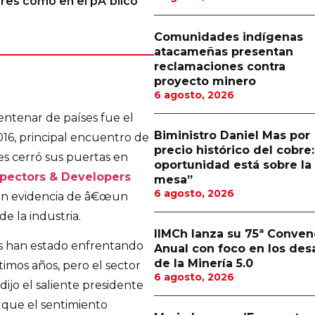
res como en el pÃºblico
Comunidades indígenas
atacameñas presentan
reclamaciones contra
proyecto minero
6 agosto, 2026
entenar de países fue el
Biministro Daniel Mas por
16, principal encuentro de
precio histórico del cobre:
es cerró sus puertas en
oportunidad está sobre la
pectors & Developers
mesa”
6 agosto, 2026
 son evidencia de â€œun
e la industria.
IIMCh lanza su 75ª Conven
s han estado enfrentando
Anual con foco en los des
de la Minería 5.0
timos años, pero el sector
6 agosto, 2026
dijo el saliente presidente
que el sentimiento