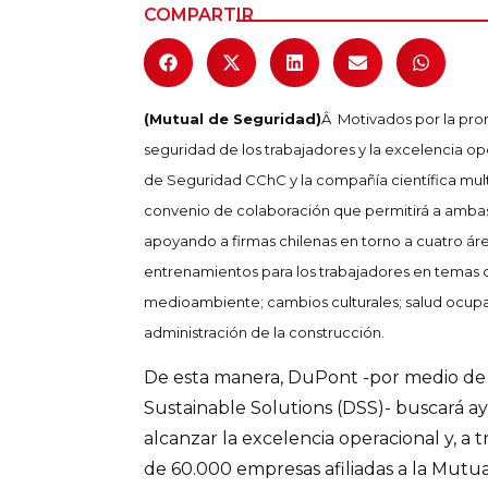
COMPARTIR
Columnas de Opinión
Designaciones
(Mutual de Seguridad)
Â Motivados por la pro
Calendario de Eventos
seguridad de los trabajadores y la excelencia op
Revistas Digital
de Seguridad CChC y la compañía científica mul
convenio de colaboración que permitirá a ambas
Siguenos
apoyando a firmas chilenas en torno a cuatro área
entrenamientos para los trabajadores en temas d
medioambiente; cambios culturales; salud ocupa
administración de la construcción.
De esta manera, DuPont -por medio de
Sustainable Solutions (DSS)- buscará ayu
alcanzar la excelencia operacional y, a t
de 60.000 empresas afiliadas a la Mut