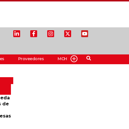
es
Proveedores
MCH
ueda
s de
resas