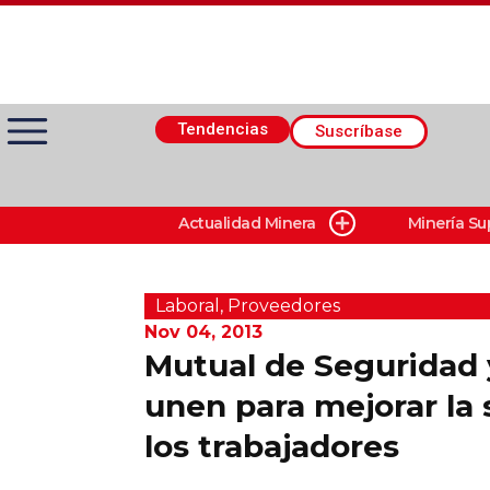
Tendencias
Suscríbase
Actualidad Minera
Minería Su
Actualidad Minera
Minería Superficie
Laboral
,
Proveedores
Nov 04, 2013
Mutual de Seguridad
Minerí­a Subterránea
unen para mejorar la
los trabajadores
Proveedores
Canal Digital