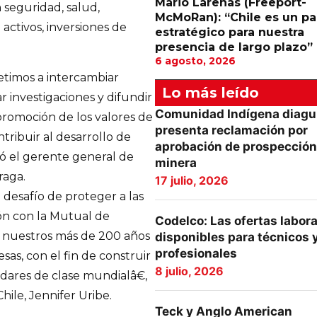
Mario Larenas (Freeport-
 seguridad, salud,
McMoRan): “Chile es un pa
activos, inversiones de
estratégico para nuestra
presencia de largo plazo”
6 agosto, 2026
timos a intercambiar
Lo más leído
 investigaciones y difundir
Comunidad Indígena diagu
 promoción de los valores de
presenta reclamación por
ntribuir al desarrollo de
aprobación de prospección
cipó el gerente general de
minera
raga.
17 julio, 2026
esafío de proteger a las
ón con la Mutual de
Codelco: Las ofertas labor
r nuestros más de 200 años
disponibles para técnicos 
profesionales
as, con el fin de construir
8 julio, 2026
dares de clase mundialâ€,
ile, Jennifer Uribe.
Teck y Anglo American