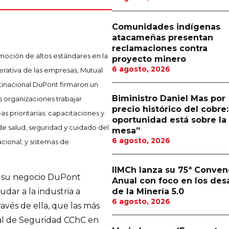
Comunidades indígenas
atacameñas presentan
reclamaciones contra
moción de altos estándares en la
proyecto minero
6 agosto, 2026
erativa de las empresas, Mutual
tinacional DuPont firmaron un
Biministro Daniel Mas por
 organizaciones trabajar
precio histórico del cobre:
s prioritarias: capacitaciones y
oportunidad está sobre la
e salud, seguridad y cuidado del
mesa”
6 agosto, 2026
cional; y sistemas de
IIMCh lanza su 75ª Conven
 su negocio DuPont
Anual con foco en los des
de la Minería 5.0
dar a la industria a
6 agosto, 2026
ravés de ella, que las más
ual de Seguridad CChC en