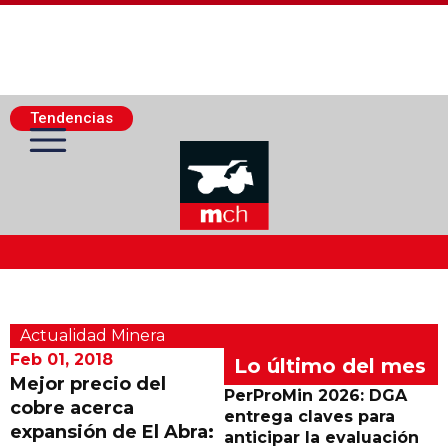
Tendencias
Actualidad Minera
Actualidad Minera
Minería Superficie
Feb 01, 2018
Lo último del mes
Mejor precio del
PerProMin 2026: DGA
cobre acerca
Minerí­a Subterránea
entrega claves para
expansión de El Abra:
anticipar la evaluación