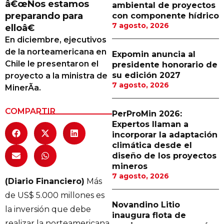
â€œNos estamos
ambiental de proyectos
Proveedores
preparando para
con componente hídrico
7 agosto, 2026
elloâ€
Canal Digital
En diciembre, ejecutivos
Columnas de Opinión
de la norteamericana en
Expomin anuncia al
Chile le presentaron el
presidente honorario de
Designaciones
su edición 2027
proyecto a la ministra de
7 agosto, 2026
MinerÃ­a.
Calendario de Eventos
Revistas Digital
COMPARTIR
PerProMin 2026:
Expertos llaman a
Siguenos
incorporar la adaptación
climática desde el
diseño de los proyectos
mineros
7 agosto, 2026
(Diario Financiero)
Más
de US$ 5.000 millones es
Novandino Litio
la inversión que debe
inaugura flota de
realizar la norteamericana